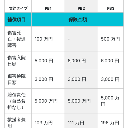
契約タイプ
PB1
PB2
PB3
補償項目
保険金額
傷害死
亡・後遺
100 万円
-
500 万円
障害
傷害入院
5,000 円
6,000 円
6,000 円
日額
傷害通院
3,000 円
3,000 円
3,000 円
日額
賠償責任
5,000 万
（自己負
5,000 万円
5,000 万円
円
担なし）
救援者費
103 万円
111 万円
196 万円
用