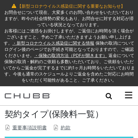
【新型コロナウイルス感染症に関する重要なお知らせ】
お問合せについて現在、大変多くのお問い合わせをいただいており
ますが、昨今の社会情勢の変化もあり、お問合せに対する対応が滞
っている状況となっております。
お客様にはご迷惑をお掛けしますが、ご返信にお時間を頂く場合が
ございますこと、予めご了承いただきますようお願い申し上げま
す。
・新型コロナウイルス感染症に関する情報
保険の取消について
ログイン後のページでお手続き可能となっておりますので、ご確認
くださいませ。
・保険の取消方法（PDFが開きます）
返金について
保険の取消・解約のご依頼も多数いただいており、ご依頼をいただ
いてからご返金が完了するまでに約1ヶ月お時間をいただいておりま
す。今後も通常のスケジュールよりご返金を含めたご対応にお時間
をいただく可能性があること、ご了承ください。
Search
契約タイプ(保険料一覧）
重要事項説明書
約款