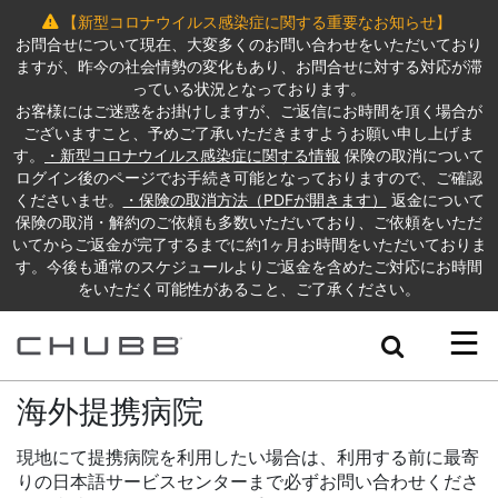
【新型コロナウイルス感染症に関する重要なお知らせ】
お問合せについて現在、大変多くのお問い合わせをいただいており
ますが、昨今の社会情勢の変化もあり、お問合せに対する対応が滞
っている状況となっております。
お客様にはご迷惑をお掛けしますが、ご返信にお時間を頂く場合が
ございますこと、予めご了承いただきますようお願い申し上げま
す。
・新型コロナウイルス感染症に関する情報
保険の取消について
ログイン後のページでお手続き可能となっておりますので、ご確認
くださいませ。
・保険の取消方法（PDFが開きます）
返金について
保険の取消・解約のご依頼も多数いただいており、ご依頼をいただ
いてからご返金が完了するまでに約1ヶ月お時間をいただいておりま
す。今後も通常のスケジュールよりご返金を含めたご対応にお時間
をいただく可能性があること、ご了承ください。
Search
海外提携病院
現地にて提携病院を利用したい場合は、利用する前に最寄
りの日本語サービスセンターまで必ずお問い合わせくださ